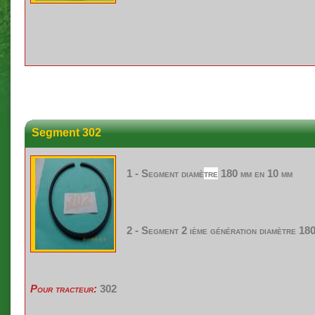
Segment 302
1 - Segment
diamè
tre
180 mm en 10 mm
2 - Segment 2
ième
génération
diamètre
180
Pour tracteur:
302