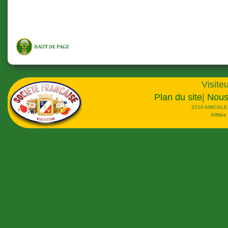
Visiteu
Plan du site
|
Nous
2010 AMICALE
Affilié