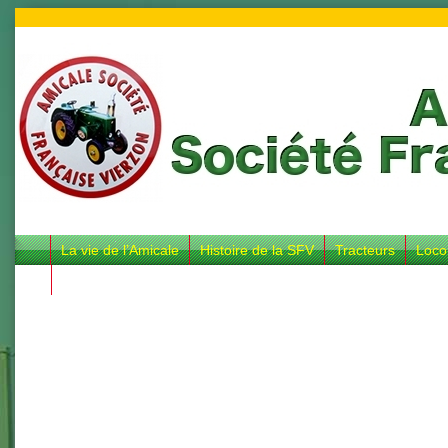
La vie de l’Amicale
Histoire de la SFV
Tracteurs
Loco