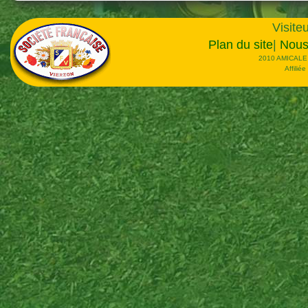
Visiteu
Plan du site
|
Nous
2010 AMICALE
Affilié