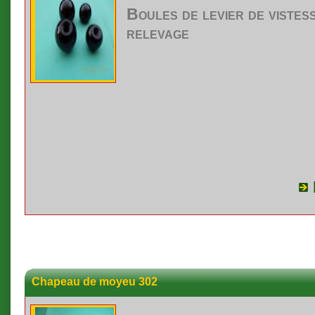
Boules
de
levier
de
vistes
relevage
Chapeau de moyeu 302