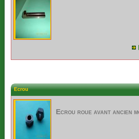
Ecrou
Ecrou
roue
avant
ancien
m