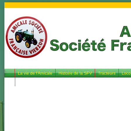
La vie de l’Amicale
Histoire de la SFV
Tracteurs
Loco