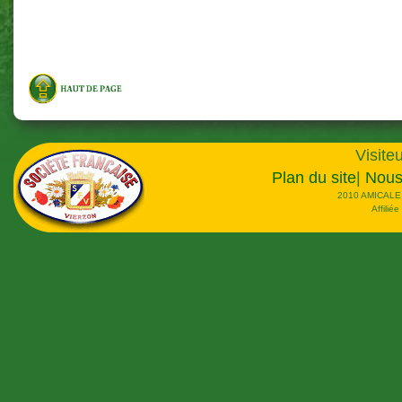
.
Visiteu
Plan du site
|
Nous
2010 AMICALE
Affilié