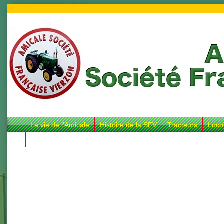
La vie de l’Amicale
Histoire de la SFV
Tracteurs
Loco