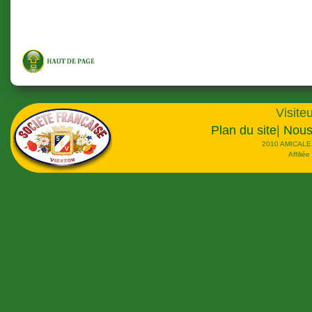
Visiteu
Plan du site
|
Nous
2010 AMICALE
Affilié