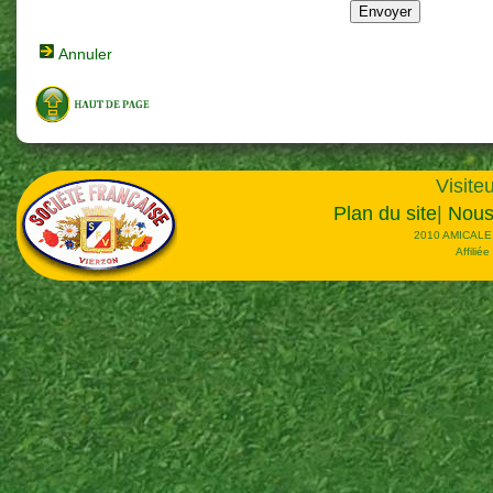
Annuler
Visiteu
Plan du site
|
Nous
2010 AMICALE
Affilié