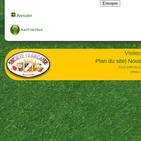
Annuler
Visiteu
Plan du site
|
Nous
2010 AMICALE
Affilié