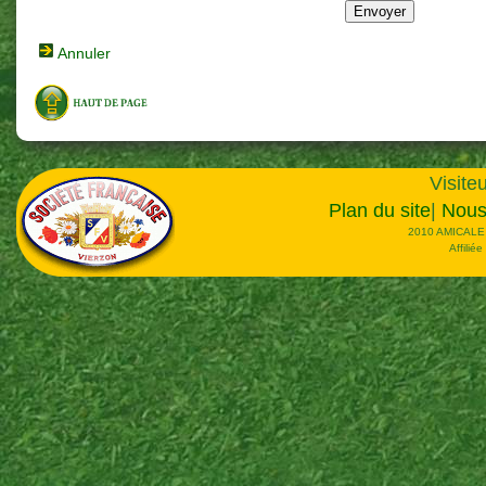
Annuler
Visiteu
Plan du site
|
Nous
2010 AMICALE
Affilié