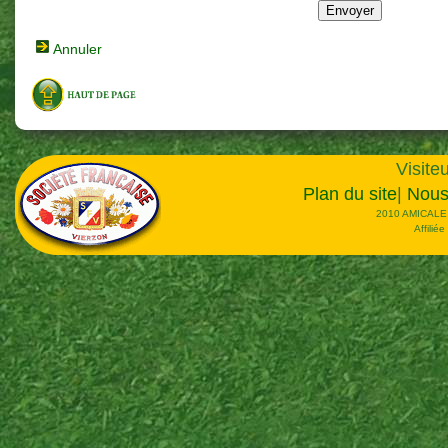
Annuler
Visiteu
Plan du site
|
Nous
2010 AMICALE
Affilié