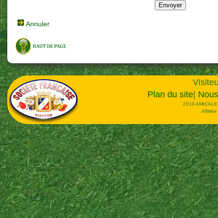
Annuler
Visiteu
Plan du site
|
Nous
2010 AMICALE
Affilié