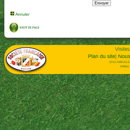
Annuler
Visiteu
Plan du site
|
Nous
2010 AMICALE
Affilié