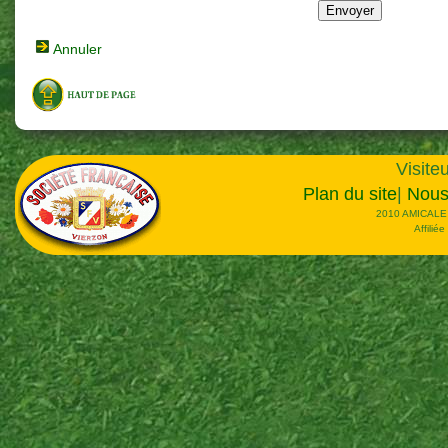
Annuler
Visiteu
Plan du site
|
Nous
2010 AMICALE
Affilié