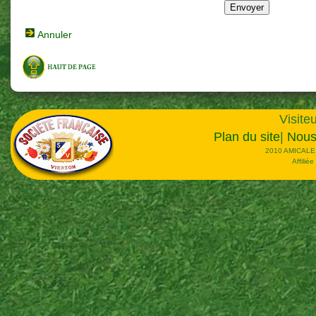
Annuler
Visiteu
Plan du site
|
Nous
2010 AMICALE
Affilié