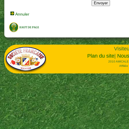
Annuler
Visiteu
Plan du site
|
Nous
2010 AMICALE
Affilié