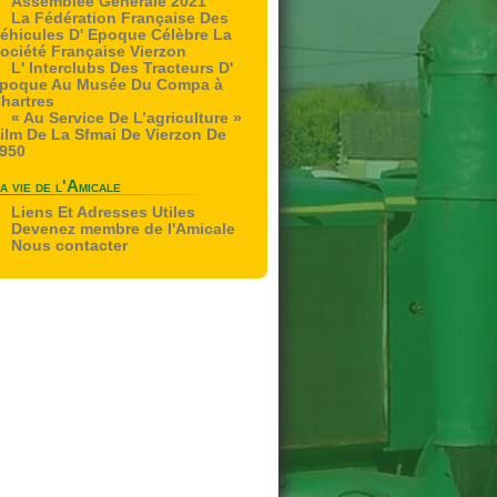
Assemblee Generale 2021
La Fédération Française Des
éhicules D' Epoque Célèbre La
ociété Française Vierzon
L' Interclubs Des Tracteurs D'
poque Au Musée Du Compa à
hartres
« Au Service De L’agriculture »
ilm De La Sfmai De Vierzon De
950
a vie de l'Amicale
Liens Et Adresses Utiles
Devenez membre de l'Amicale
Nous contacter