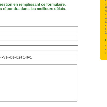
estion en remplissant ce formulaire.
V
 répondra dans les meilleurs délais.
S
é
C
F
1
L