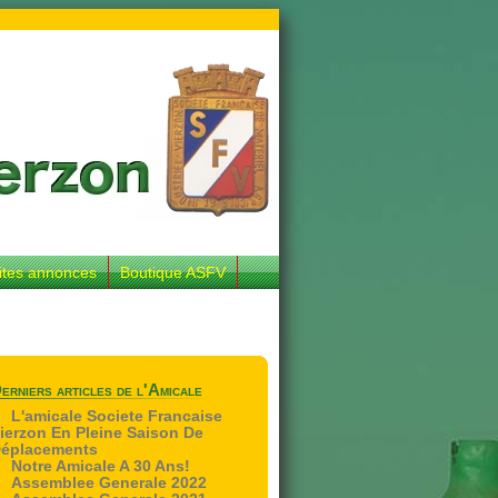
ites annonces
Boutique ASFV
erniers articles de l'Amicale
L'amicale Societe Francaise
ierzon En Pleine Saison De
éplacements
Notre Amicale A 30 Ans!
Assemblee Generale 2022