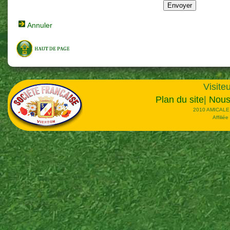
Annuler
Visiteu
Plan du site
|
Nous
2010 AMICALE
Affilié