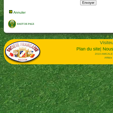
Annuler
Visiteu
Plan du site
|
Nous
2010 AMICALE
Affilié