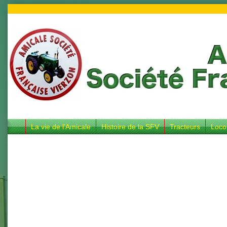
La vie de l’Amicale
Histoire de la SFV
Tracteurs
Loco