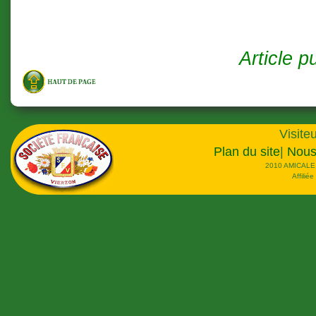
Article pu
Visiteu
Plan du site
|
Nous
2010 AMICALE
Affilié