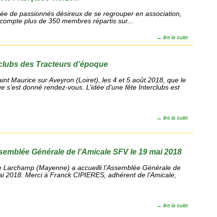
née de passionnés désireux de se regrouper en association,
 compte plus de 350 membres répartis sur...
→
lire la suite
rclubs des Tracteurs d’époque
aint Maurice sur Aveyron (Loiret), les 4 et 5 août 2018, que le
e s’est donné rendez-vous. L’idée d'une fête Interclubs est
→
lire la suite
emblée Générale de l’Amicale SFV le 19 mai 2018
de Larchamp (Mayenne) a accueilli l’Assemblée Générale de
i 2018. Merci à Franck CIPIERES, adhérent de l’Amicale,
→
lire la suite