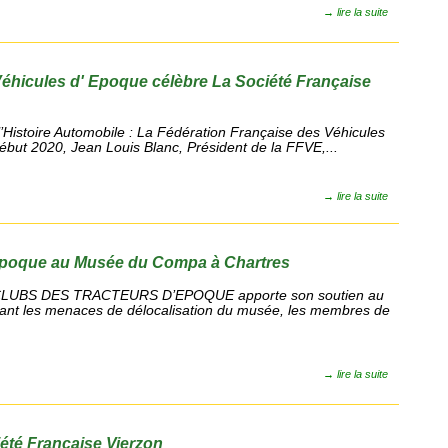
→
lire la suite
éhicules d' Epoque célèbre La Société Française
l’Histoire Automobile : La Fédération Française des Véhicules
but 2020, Jean Louis Blanc, Président de la FFVE,...
→
lire la suite
' époque au Musée du Compa à Chartres
CLUBS DES TRACTEURS D’EPOQUE apporte son soutien au
t les menaces de délocalisation du musée, les membres de
→
lire la suite
iété Française Vierzon