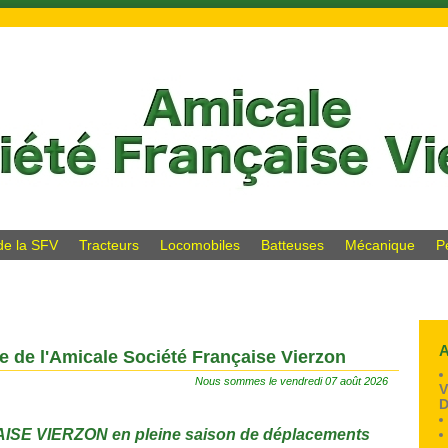
 de la SFV
Tracteurs
Locomobiles
Batteuses
Mécanique
P
A
te de l'Amicale Société Française Vierzon
Nous sommes le vendredi 07 août 2026
V
D
E VIERZON en pleine saison de déplacements