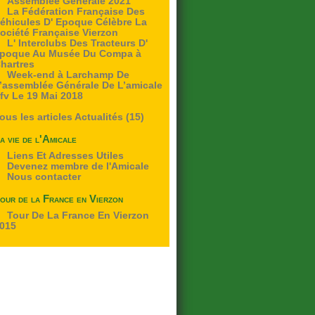
Assemblee Generale 2021
La Fédération Française Des
éhicules D' Epoque Célèbre La
ociété Française Vierzon
L' Interclubs Des Tracteurs D'
poque Au Musée Du Compa à
hartres
Week-end à Larchamp De
’assemblée Générale De L’amicale
fv Le 19 Mai 2018
ous les articles Actualités (15)
a vie de l'Amicale
Liens Et Adresses Utiles
Devenez membre de l'Amicale
Nous contacter
our de la France en Vierzon
Tour De La France En Vierzon
015