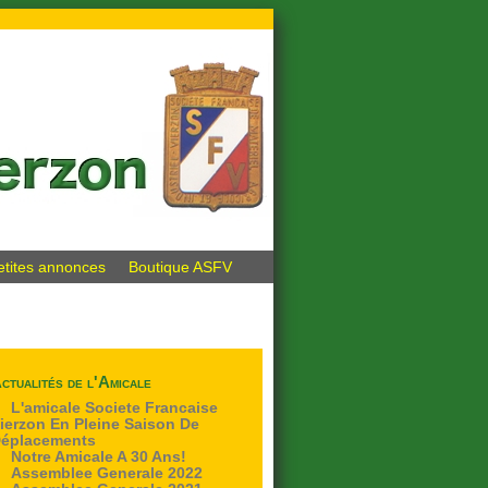
etites annonces
Boutique ASFV
ctualités de l'Amicale
L'amicale Societe Francaise
ierzon En Pleine Saison De
éplacements
Notre Amicale A 30 Ans!
Assemblee Generale 2022