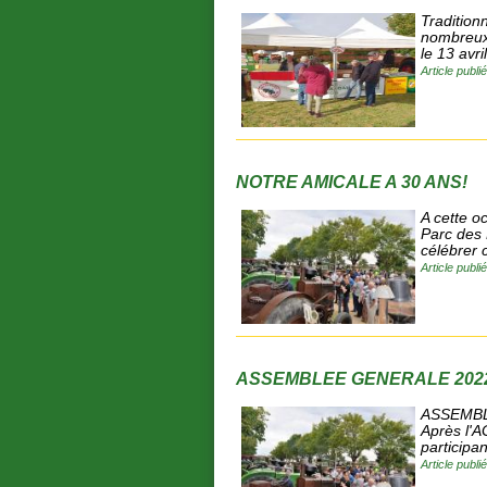
Tradition
nombreux 
le 13 avr
Article publi
NOTRE AMICALE A 30 ANS!
A cette o
Parc des 
célébrer 
Article publi
ASSEMBLEE GENERALE 202
ASSEMBLE
Après l'
participa
Article publi