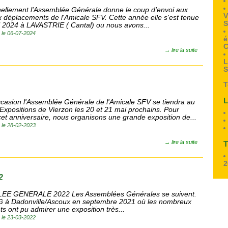
nellement l'Assemblée Générale donne le coup d'envoi aux
V
déplacements de l'Amicale SFV. Cette année elle s'est tenue
S
il 2024 à LAVASTRIE ( Cantal) ou nous avons...
é le 06-07-2024
é
C
→
lire la suite
L
S
T
L
ccasion l'Assemblée Générale de l'Amicale SFV se tiendra au
Expositions de Vierzon les 20 et 21 mai prochains. Pour
cet anniversaire, nous organisons une grande exposition de...
é le 28-02-2023
→
lire la suite
T
2
2
E GENERALE 2022 Les Assemblées Générales se suivent.
AG à Dadonville/Ascoux en septembre 2021 où les nombreux
nts ont pu admirer une exposition très...
é le 23-03-2022